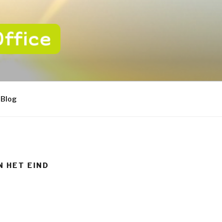
CE
 van uw ICT
Blog
N HET EIND