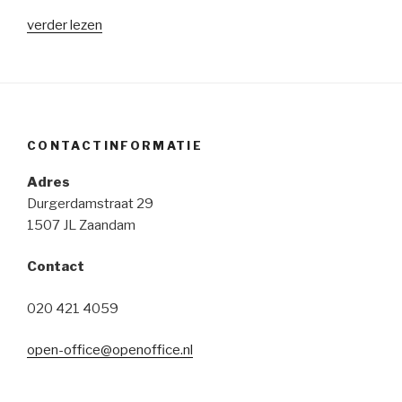
“3G/4G
verder lezen
netwerksimulatie”
CONTACTINFORMATIE
Adres
Durgerdamstraat 29
1507 JL Zaandam
Contact
020 421 4059
open-office@openoffice.nl