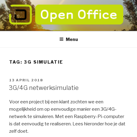
Naar
de
inhoud
springen
OPEN OFFICE
verbeter de betrouwbaarheid van uw ICT
Menu
TAG:
3G SIMULATIE
GEPLAATST
13 APRIL 2018
OP
3G/4G netwerksimulatie
Voor een project bij een klant zochten we een
mogelijkheid om op eenvoudige manier een 3G/4G-
netwerk te simuleren. Met een Raspberry-Pi-computer
is dat eenvoudig te realiseren. Lees hieronder hoe je dat
zelf doet.