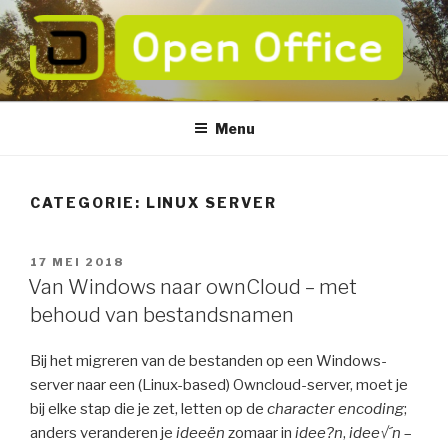
Naar
de
inhoud
springen
OPEN OFFICE
verbeter de betrouwbaarheid van uw ICT
Menu
CATEGORIE:
LINUX SERVER
GEPLAATST
17 MEI 2018
OP
Van Windows naar ownCloud – met
behoud van bestandsnamen
Bij het migreren van de bestanden op een Windows-
server naar een (Linux-based) Owncloud-server, moet je
bij elke stap die je zet, letten op de
character encoding
;
anders veranderen je
ideeën
zomaar in
idee?n
,
idee√´n
–