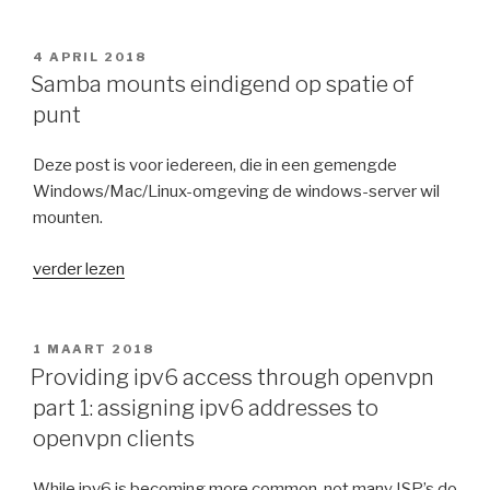
ipv6
through
openvpn
GEPLAATST
4 APRIL 2018
OP
part
Samba mounts eindigend op spatie of
2:
punt
Routing
additional
Deze post is voor iedereen, die in een gemengde
subnets”
Windows/Mac/Linux-omgeving de windows-server wil
mounten.
“Samba
verder lezen
mounts
eindigend
op
GEPLAATST
1 MAART 2018
OP
spatie
Providing ipv6 access through openvpn
of
part 1: assigning ipv6 addresses to
punt”
openvpn clients
While ipv6 is becoming more common, not many ISP’s do