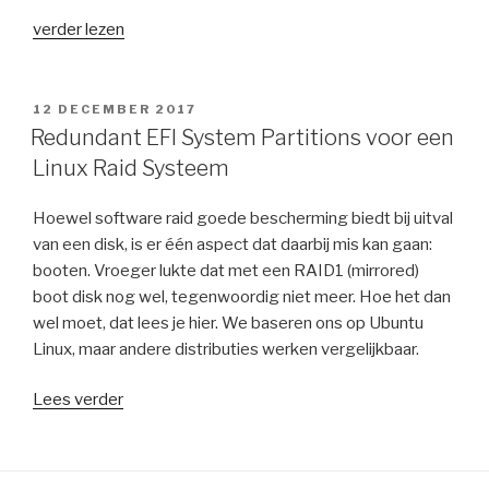
“Providing
verder lezen
ipv6
access
through
GEPLAATST
12 DECEMBER 2017
OP
openvpn
Redundant EFI System Partitions voor een
part
Linux Raid Systeem
1:
assigning
Hoewel software raid goede bescherming biedt bij uitval
ipv6
van een disk, is er één aspect dat daarbij mis kan gaan:
addresses
booten. Vroeger lukte dat met een RAID1 (mirrored)
to
boot disk nog wel, tegenwoordig niet meer. Hoe het dan
openvpn
wel moet, dat lees je hier. We baseren ons op Ubuntu
clients”
Linux, maar andere distributies werken vergelijkbaar.
Lees verder