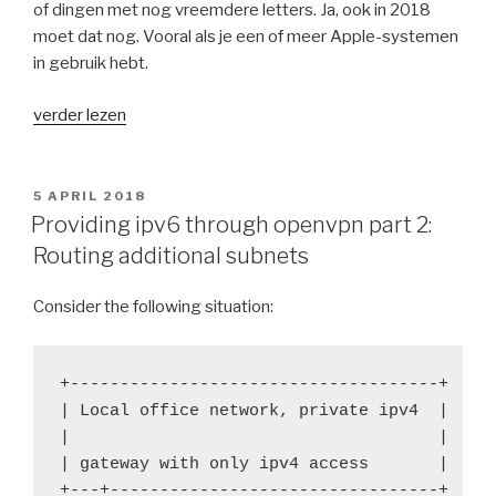
of dingen met nog vreemdere letters. Ja, ook in 2018
moet dat nog. Vooral als je een of meer Apple-systemen
in gebruik hebt.
“Van
verder lezen
Windows
naar
ownCloud
GEPLAATST
5 APRIL 2018
OP
–
Providing ipv6 through openvpn part 2:
met
Routing additional subnets
behoud
van
Consider the following situation:
bestandsnamen”
+-------------------------------------+

| Local office network, private ipv4  |

|                                     |

| gateway with only ipv4 access       |

+---+---------------------------------+
